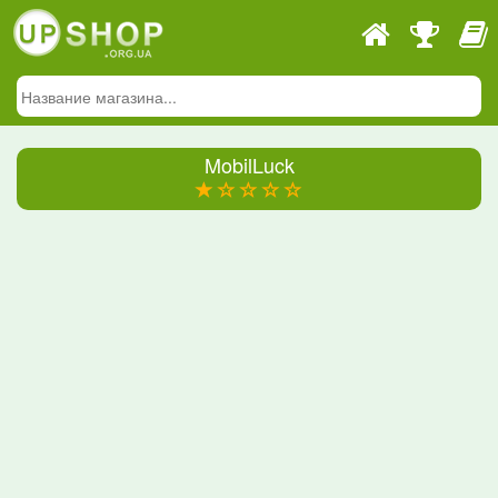
MobilLuck
(*)
(
(
(
(
)
)
)
)