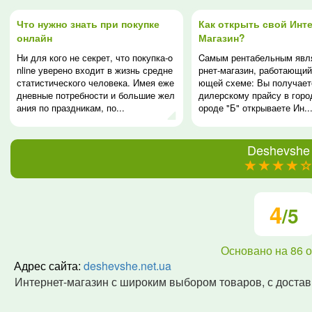
Что нужно знать при покупке
Как открыть свой Инте
онлайн
Магазин?
Ни для кого не секрет, что покупка-o
Cамым рентабельным явл
nline уверено входит в жизнь средне
рнет-магазин, работающий
статистического человека. Имея еже
ющей схеме: Вы получает
дневные потребности и большие жел
дилерскому прайсу в город
ания по праздникам, по...
ороде "Б" открываете Ин..
Deshevshe
(*)
(*)
(*)
(*)
(
)
4
/5
Основано на
86
о
Адрес сайта:
deshevshe.net.ua
Интернет-магазин с широким выбором товаров, с достав