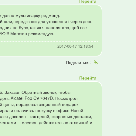
Перейти
так давно мультиварку редмонд.
йняли,передзвони для уточнення і через день
одних не було,так як я наполягала,щоб все
УЮ!!! Магазин рекомендую.
2017-06-17 12:18:54
Поделиться:
Перейти
. Заказал Обратный звонок, чтобы
дель Alcatel Pop C9 7047D. Посмотрел
й цены, порадовал акционный подарок -
абирал и оплачивал покупку в офисе Новой
ся доволен - как ценой, скоростью доставки,
иентами - телефон действительно отличный и