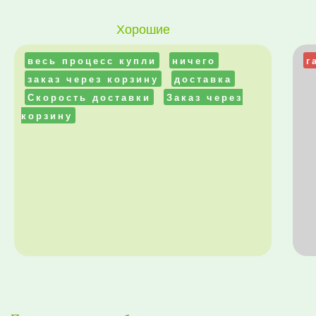
Хорошие
весь процесс купли
ничего
г
заказ через корзину
доставка
Скорость доставки
Заказ через
корзину