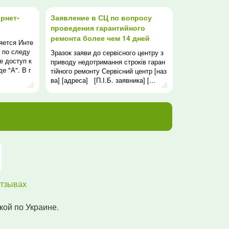
рнет-
Заявление в СЦ по вопросу
проведения гарантийного
ремонта более чем 14 дней
яется Инте
 по следу
Зразок заяви до сервісного центру з
е доступ к
приводу недотримання строків гаран
е "А". В г
тійного ремонту Сервісний центр [наз
.
ва] [адреса] [П.І.Б. заявника] [...
тзывах
кой по Украине.