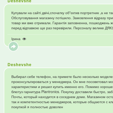
Deshevshe
Купували на сайті двічі,спочатку об"єктив портретник ,а не 
Обслуговування магазину потішило. Замовлення відразу при
товар ми вже отримали. Гарантія заповненна, пошкоджень ж
перед відпавкою ще раз перевірили. Персоналу велике ДЯК
Ірина
Deshevshe
Выбирал себе телефон, на примете было несколько моделей
проконсультироваться у менеджера. Он мне посоветовал мо
характеристики и решил купить именно его. Помимо хороше
блютуз гарнитура Plantronics. Покупку доставили быстро, з
Почты, который находится в соседнем доме. Магазином остал
так и компетентностью менеджеров, которые общаются с кл
покупкой я полностью доволен