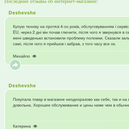
Последние отзывы об интернет-магазине:
Deshevshe
Купую техніку на протязі 4-ох років, обслуговуванням і серв
EU, через 2 дні він почав глючити, після чого я звернувся в с
мені швиденько встановили проблему поломки. Сказали зали
самі, після чого я прийшов і забрав, з того часу все ок.
Михайло
Deshevshe
Покупала товар в магазине неодноразово как себе, так и на
довольна. Хорошее обслуживание и цены ниже чем в обычн
Катерина