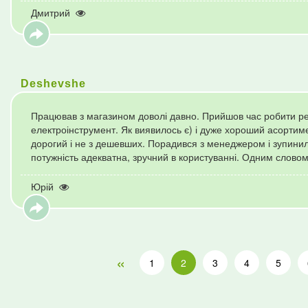
Дмитрий
Deshevshe
Працював з магазином доволі давно. Прийшов час робити ре
електроінструмент. Як виявилось є) і дуже хороший асортим
дорогий і не з дешевших. Порадився з менеджером і зупинил
потужність адекватна, зручний в користуванні. Одним словом
Юрій
«
1
2
3
4
5