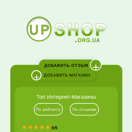
+
ДОБАВИТЬ ОТЗЫВ
+
ДОБАВИТЬ МАГАЗИН
Топ Интернет-Магазины
По рейтингу
По отзывам
(*)
(*)
(*)
(*)
(*)
5/5