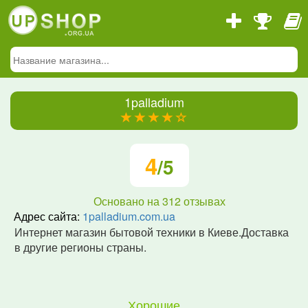
1palladium
(*)
(*)
(*)
(*)
(
)
4
/5
Основано на
312
отзывах
Адрес сайта:
1palladium.com.ua
Интернет магазин бытовой техники в Киеве.Доставка
в другие регионы страны.
Хорошие