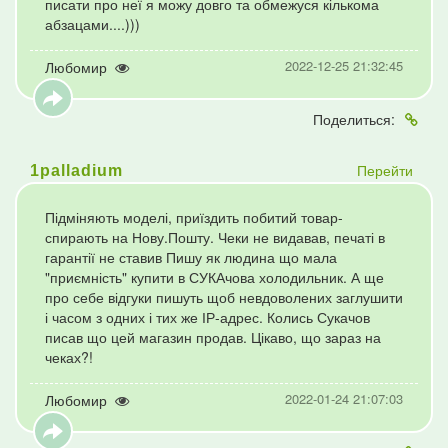
писати про неї я можу довго та обмежуся кількома
абзацами....)))
2022-12-25 21:32:45
Любомир
Поделиться:
Перейти
1palladium
Підміняють моделі, приїздить побитий товар-
спирають на Нову.Пошту. Чеки не видавав, печаті в
гарантії не ставив Пишу як людина що мала
"приємність" купити в СУКАчова холодильник. А ще
про себе відгуки пишуть щоб невдоволених заглушити
і часом з одних і тих же ІР-адрес. Колись Сукачов
писав що цей магазин продав. Цікаво, що зараз на
чеках?!
2022-01-24 21:07:03
Любомир