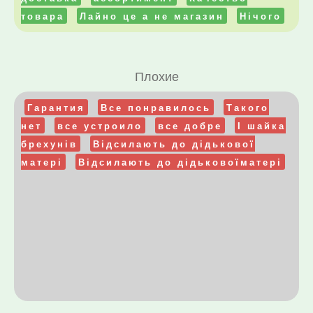
товара
Лайно це а не магазин
Нічого
Плохие
Гарантия
Все понравилось
Такого
нет
все устроило
все добре
І шайка
брехунів
Відсилають до дідькової
матері
Відсилають до дідьковоїматері