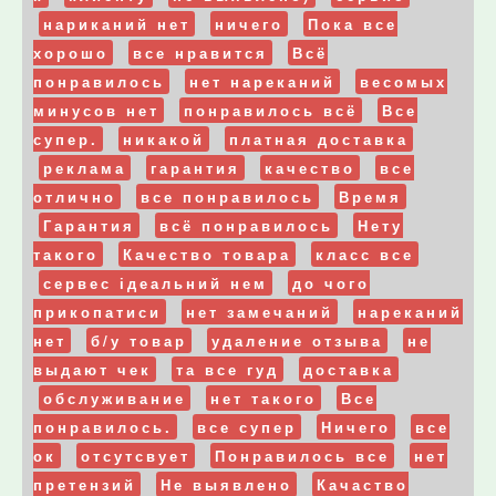
нариканий нет
ничего
Пока все
хорошо
все нравится
Всё
понравилось
нет нареканий
весомых
минусов нет
понравилось всё
Все
супер.
никакой
платная доставка
реклама
гарантия
качество
все
отлично
все понравилось
Время
Гарантия
всё понравилось
Нету
такого
Качество товара
класс все
сервес ідеальний нем
до чого
прикопатиси
нет замечаний
нареканий
нет
б/у товар
удаление отзыва
не
выдают чек
та все гуд
доставка
обслуживание
нет такого
Все
понравилось.
все супер
Ничего
все
ок
отсутсвует
Понравилось все
нет
претензий
Не выявлено
Качаство