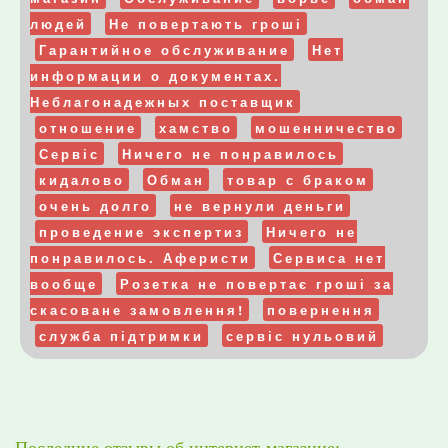
людей
Не повертають гроші
Гарантийное обслуживание
Нет
информации о документах.
Неблагонадежных поставщик
отношение
хамство
мошенничество
Сервіс
Ничего не понравилось
кидалово
Обман
товар с браком
очень долго
не вернули деньги
проведение экспертиз
Ничего не
понравилось. Аферисти
Сервиса нет
вообще
Розетка не повертає гроші за
скасоване замовлення!
повернення
служба підтримки
сервіс нульовий