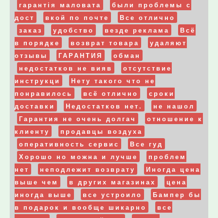
гарантія маловата
были проблемы с
дост
вкой по почте
Все отлично
заказ
удобство
везде реклама
Всё
в порядке
возврат товара
удаляют
отзывы
ГАРАНТИЯ
обман
недостатков не вияв
отсутствие
инструкци
Нету такого что не
понравилось
всё отлично
сроки
доставки
Недостатков нет.
не нашол
Гарантия не очень долгач
отношение к
клиенту
продавцы воздуха
оперативность сервис
Все гуд
Хорошо но можна и лучше
проблем
нет
неподлежит возврату
Иногда цена
выше чем
в других магазинах
цена
иногда выше
все устроило
Бампер бы
в подарок и вообще шикарно
все