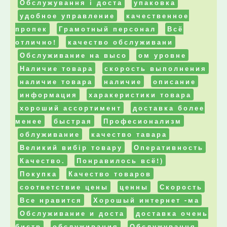
Обслужування і доста
упаковка
удобное управление
качественное
пропек
Грамотный персонал
Всё
отлично!
качество обслуживани
Обслуживание на высо
ом уровне
Наличие товара
скорость выполнения
наличие товара
наличие
описание
информация
харакеристики товара
хороший ассортимент
доставка более
менее
быстрая
Професионализм
облуживание
качество тавара
Великий вибір товару
Оперативность
Качество.
Понравилось всё!)
Покупка
Качество товаров
соответствие цены
ценны
Скорость
Все нравится
Хорошый интернет -ма
Обслуживание и доста
доставка очень
бистр
обслуживания
Обслужування