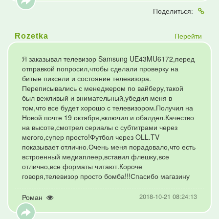
Поделиться:
Перейти
Rozetka
Я заказывал телевизор Samsung UE43MU6172,перед
отправкой попросил,чтобы сделали проверку на
битые пиксели и состояние телевизора.
Переписывались с менеджером по вайберу,такой
был вежливый и внимательный,убедил меня в
том,что все будет хорошо с телевизором.Получил на
Новой почте 19 октября,включил и обалдел.Качество
на высоте,смотрел сериалы с субтитрами через
мегого,супер просто!Футбол через OLL.TV
показывает отлично.Очень меня порадовало,что есть
встроенный медиаплеер,вставил флешку,все
отлично,все форматы читают.Короче
говоря,телевизор просто бомба!!!Спасибо магазину
2018-10-21 08:24:13
Роман