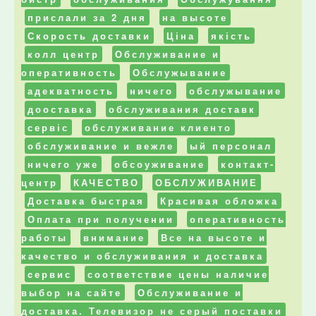
прислали за 2 дня
на высоте
Скорость доставки
Ціна
якість
колл центр
Обслуживание и
оперативность
Обслужывание
адекватность
ничего
обслужывание
дооставка
обслуживания доставк
сервіс
обслуживание клиенто
обслуживание и вежле
ый персонал
ничего уже
обсоуживание
контакт-
центр
КАЧЕСТВО
ОБСЛУЖИВАНИЕ
Доставка быстрая
Красивая обложка
Оплата при получении
оперативность
работы
внимание
Все на высоте и
качество и обслуживания и доставка
cервис
соответствие цены наличие
выбор на сайте
Обслуживание и
доставка. Телевизор не серый поставки