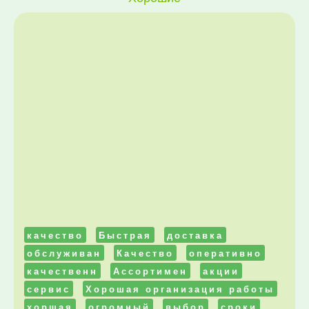
качество
Быстрая
доставка
обслуживан
Качество
оперативно
качественн
Ассортимен
акции
сервис
Хорошая организация работы
хоршая
огромный
выбор
сроки