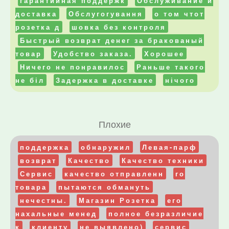
гарантийная поддержк
Обслуживание и
доставка
Обслугогування
о том чтот
розетка д
шовка без контроля
Быстрый возврат денег за бракованый
товар
Удобство заказа.
Хорошее
Ничего не понравилос
Раньше такого
не біл
Задержка в доставке
нічого
Плохие
поддержка
обнаружил
Левая-парф
возврат
Качество
Качество техники
Сервис
качество отправленн
го
товара
пытаются обмануть
нечестны.
Магазин Розетка
его
нахальные менед
полное безразличие
к
клиенту
не выявлено)
сервис