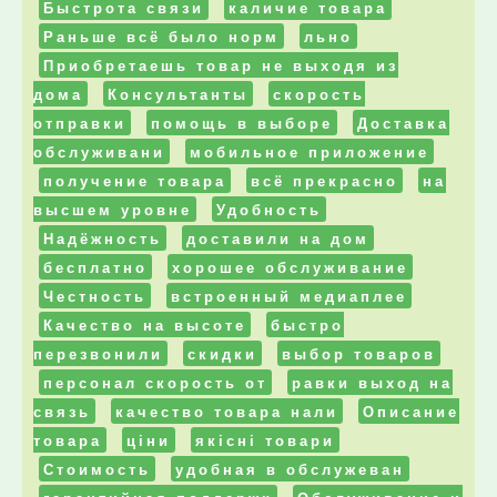
Быстрота связи
каличие товара
Раньше всё было норм
льно
Приобретаешь товар не выходя из
дома
Консультанты
скорость
отправки
помощь в выборе
Доставка
обслуживани
мобильное приложение
получение товара
всё прекрасно
на
высшем уровне
Удобность
Надёжность
доставили на дом
бесплатно
хорошее обслуживание
Честность
встроенный медиаплее
Качество на высоте
быстро
перезвонили
скидки
выбор товаров
персонал скорость от
равки выход на
связь
качество товара нали
Описание
товара
ціни
якісні товари
Стоимость
удобная в обслужеван