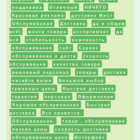
поддержка
Отличный
НИЧЕГО
Красивая реклама
доставка Мист
Обслуживание
Доставка
да в общем
всё)
много товара
ассортимент
да
всё
стабильность
вежливость
обслуживание
сайт
Сервис
обслуживание и доста
скорость
обслуживани
качество товара
вежливый персонал
товары
доствка
читайте выше
Большой выбор
гуманные цены
быстрая доставка
гарантия
персонал
Оформление
Хорошое обслуживание
Быстрая
доставка
Все нравится.
Обслуживание.
товар . обслуживание
низкие цены
скорость доставки
обслуживание цена
Интерфейс