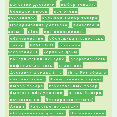
качество доставки
выбор товара.
большой выбор
все очень
понравилос
большой выбор товара
Обслуживание доставка
Качество и
время
ціна
все понравилось
обслужевание
обслуживание.доставк
Товар
НИЧЕГО!!!
Большой
ассортимент
хорошие цены
консультация менедже
оперативность
информативность
класс все
Доставка швидка і на
ійна без обмана
консультация.
Качественный сервис
выбор товара
качественный товар
быстрое обслуживани
очень быстро
качественно
блокировка отзыва)
Акции
Качество продукции
обслуживание доставк
Обслуживания