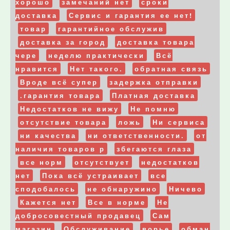
хорошо
замечаний нет
сроки
доставка
Сервис и гарантия ее нет!
товар
гарантийное обслужив
доставка за город
доставка товара
чере
неделю практически
Всё
нравится
Нет такого.
обратная связь
Вроде всё супер
задержка отправки
.гарантия товара
Платная доставка
Недостатков не вижу
Не помню
отсутствие товара
ложь
Ни сервиса
ни качества
ни ответственности.
от
наличия товаров р
збегаются глаза
все норм
отсутствует
недостатков
нет
Пока всё устраивает
все
сподобалось
не обнаружино
Ничево
Кажется нет
Все в норме
Не
добросовестный продавец
Сам
магазин
Обслуживание
ворье
обман