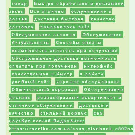
товар
Быстро обработали и доставили
заказ
Все отлично
ослуживание и
достав
доставка быстрая
качество
доставка
понравилось всё!
Обслуживание отлично
Облсуживание
Актуальность
Способы оплаты
возможность оплатить при получении
Обслужывание доставка возможность
оплатить при получении
интерфейс
качественная и быстр
я работа
удобный сайт
хорошее обслуживанее
Общительный персонал
Обслуживание
доставк
разнообразный ассортимент и
отличное облуживание
доставка и
качество
стильний корпус
сам
ноутбук легкий Подробнее:
https://rozetka.com.ua/asus_vivobook_e502na