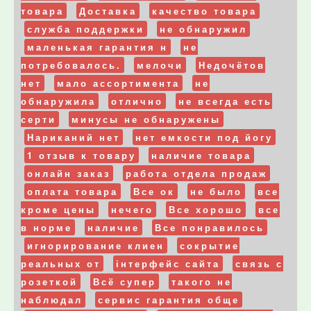
товара
Доставка
качество товара
служба поддержки
не обнаружил
маленькая гарантия н
не
потребовалось.
мелочи
Недочётов
нет
мало ассортимента
не
обнаружила
отлично
не всегда есть
серти
минусы не обнаружены
Нариканий нет
нет емкости под йогу
1 отзыв к товару
наличие товара
онлайн заказ
работа отдела продаж
оплата товара
Все ок
не было
все
кроме цены
нечего
Все хорошо
все
в норме
наличие
Все понравилось
игнорирование клиен
сокрытие
реальных от
інтерфейс сайта
связь с
розеткой
Всё супер
такого не
наблюдал
сервис гарантия обще