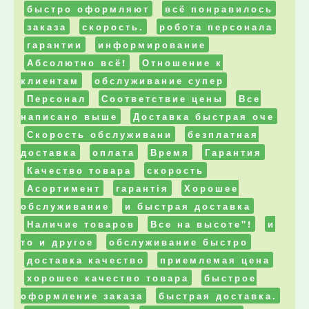
быстро оформляют
всё понравилось
заказа
скорость.
робота персонала
гарантии
информирование
Абсолютно всё!
Отношение к
клиентам
обслуживание супер
Персонал
Соответствие цены
Все
написано выше
Доставка быстрая оче
Скорость обслуживани
безплатная
доставка
оплата
Время
Гарантия
Качество товара
скорость
Асортимент
гарантія
Хорошее
обслуживание
и быстрая доставка
Наличие товаров
Все на высоте"!
и
то и другое
обслуживание быстро
доставка качество
приемлемая цена
хорошее качество товара
быстрое
оформление заказа
быстрая доставка.