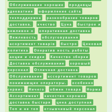
Обслуживание хорошие
продавцы
адекватние
оформление сайта
техподдержка
разнообразие товаров
доставка.
кчество
Цуна
быстрое и
вежливое о
оперативная доставка
Вежлевость
обслуговування
асортимент товарів
быстро
Ценовая
политика
Оператив ность работы
акции и скидки
Качество зборки
Доставка обслуживание
хорошый
персонал
Отличная доставка
Обслужевание
ассортимент товаров
понимающие операторы.
особенно
сервис
Ничего
обмен товара
Норма
Ассортимент
качество хорошее
доставка быстаря
цена доступная
Топ и не топ
отзывчивый персонал