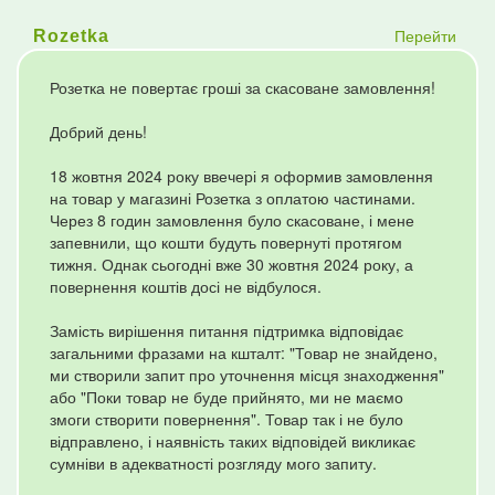
Перейти
Rozetka
Розетка не повертає гроші за скасоване замовлення!
Добрий день!
18 жовтня 2024 року ввечері я оформив замовлення
на товар у магазині Розетка з оплатою частинами.
Через 8 годин замовлення було скасоване, і мене
запевнили, що кошти будуть повернуті протягом
тижня. Однак сьогодні вже 30 жовтня 2024 року, а
повернення коштів досі не відбулося.
Замість вирішення питання підтримка відповідає
загальними фразами на кшталт: "Товар не знайдено,
ми створили запит про уточнення місця знаходження"
або "Поки товар не буде прийнято, ми не маємо
змоги створити повернення". Товар так і не було
відправлено, і наявність таких відповідей викликає
сумніви в адекватності розгляду мого запиту.