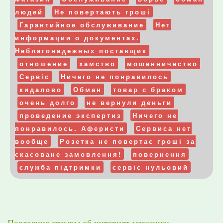
людей
Не повертають гроші
Гарантийное обслуживание
Нет
информации о документах.
Неблагонадежных поставщик
отношение
хамство
мошенничество
Сервіс
Ничего не понравилось
кидалово
Обман
товар с браком
очень долго
не вернули деньги
проведение экспертиз
Ничего не
понравилось. Аферисти
Сервиса нет
вообще
Розетка не повертає гроші за
скасоване замовлення!
повернення
служба підтримки
сервіс нульовий