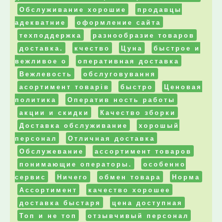
Обслуживание хорошие
продавцы
адекватние
оформление сайта
техподдержка
разнообразие товаров
доставка.
кчество
Цуна
быстрое и
вежливое о
оперативная доставка
Вежлевость
обслуговування
асортимент товарів
быстро
Ценовая
политика
Оператив ность работы
акции и скидки
Качество зборки
Доставка обслуживание
хорошый
персонал
Отличная доставка
Обслужевание
ассортимент товаров
понимающие операторы.
особенно
сервис
Ничего
обмен товара
Норма
Ассортимент
качество хорошее
доставка быстаря
цена доступная
Топ и не топ
отзывчивый персонал