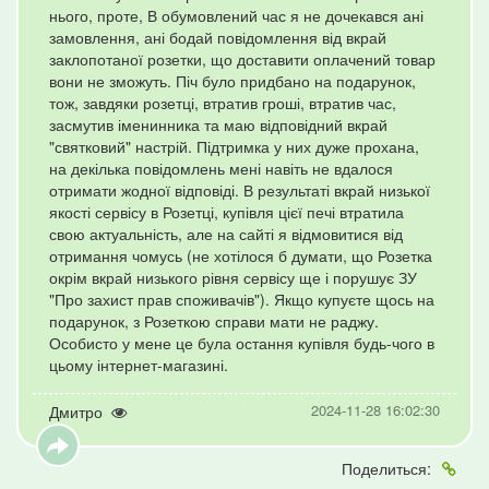
нього, проте, В обумовлений час я не дочекався ані
замовлення, ані бодай повідомлення від вкрай
заклопотаної розетки, що доставити оплачений товар
вони не зможуть. Піч було придбано на подарунок,
тож, завдяки розетці, втратив гроші, втратив час,
засмутив іменинника та маю відповідний вкрай
"святковий" настрій. Підтримка у них дуже прохана,
на декілька повідомлень мені навіть не вдалося
отримати жодної відповіді. В результаті вкрай низької
якості сервісу в Розетці, купівля цієї печі втратила
свою актуальність, але на сайті я відмовитися від
отримання чомусь (не хотілося б думати, що Розетка
окрім вкрай низького рівня сервісу ще і порушує ЗУ
"Про захист прав споживачів"). Якщо купуєте щось на
подарунок, з Розеткою справи мати не раджу.
Особисто у мене це була остання купівля будь-чого в
цьому інтернет-магазині.
2024-11-28 16:02:30
Дмитро
Поделиться: