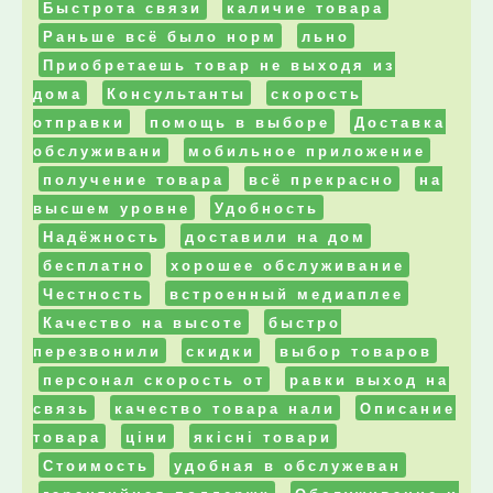
Быстрота связи
каличие товара
Раньше всё было норм
льно
Приобретаешь товар не выходя из
дома
Консультанты
скорость
отправки
помощь в выборе
Доставка
обслуживани
мобильное приложение
получение товара
всё прекрасно
на
высшем уровне
Удобность
Надёжность
доставили на дом
бесплатно
хорошее обслуживание
Честность
встроенный медиаплее
Качество на высоте
быстро
перезвонили
скидки
выбор товаров
персонал скорость от
равки выход на
связь
качество товара нали
Описание
товара
ціни
якісні товари
Стоимость
удобная в обслужеван