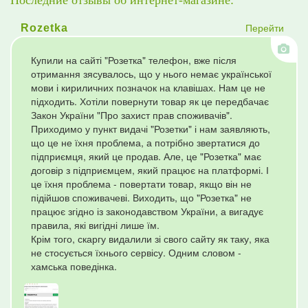
Последние отзывы об интернет-магазине:
Перейти
Rozetka
Купили на сайті "Розетка" телефон, вже після
отримання зясувалось, що у нього немає української
мови і кириличних позначок на клавішах. Нам це не
підходить. Хотіли повернути товар як це передбачає
Закон України "Про захист прав споживачів".
Приходимо у пункт видачі "Розетки" і нам заявляють,
що це не їхня проблема, а потрібно звертатися до
підприємця, який це продав. Але, це "Розетка" має
договір з підприємцем, який працює на платформі. І
це їхня проблема - повертати товар, якщо він не
підійшов споживачеві. Виходить, що "Розетка" не
працює згідно із законодавством України, а вигадує
правила, які вигідні лише їм.
Крім того, скаргу видалили зі свого сайту як таку, яка
не стосується їхнього сервісу. Одним словом -
хамська поведінка.