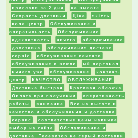
прислали за 2 дня
на высоте
Скорость доставки
Ціна
якість
колл центр
Обслуживание и
оперативность
Обслужывание
адекватность
ничего
обслужывание
дооставка
обслуживания доставк
сервіс
обслуживание клиенто
обслуживание и вежле
ый персонал
ничего уже
обсоуживание
контакт-
центр
КАЧЕСТВО
ОБСЛУЖИВАНИЕ
Доставка быстрая
Красивая обложка
Оплата при получении
оперативность
работы
внимание
Все на высоте и
качество и обслуживания и доставка
cервис
соответствие цены наличие
выбор на сайте
Обслуживание и
доставка. Телевизор не серый поставки