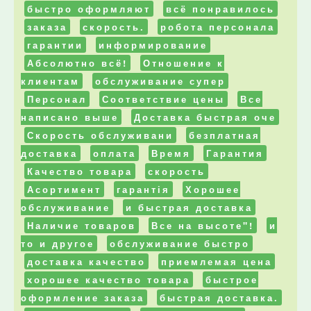
быстро оформляют
всё понравилось
заказа
скорость.
робота персонала
гарантии
информирование
Абсолютно всё!
Отношение к
клиентам
обслуживание супер
Персонал
Соответствие цены
Все
написано выше
Доставка быстрая оче
Скорость обслуживани
безплатная
доставка
оплата
Время
Гарантия
Качество товара
скорость
Асортимент
гарантія
Хорошее
обслуживание
и быстрая доставка
Наличие товаров
Все на высоте"!
и
то и другое
обслуживание быстро
доставка качество
приемлемая цена
хорошее качество товара
быстрое
оформление заказа
быстрая доставка.