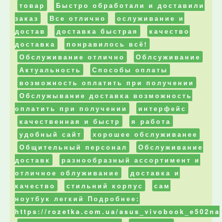
товар
Быстро обработали и доставили
заказ
Все отлично
ослуживание и
достав
доставка быстрая
качество
доставка
понравилось всё!
Обслуживание отлично
Облсуживание
Актуальность
Способы оплаты
возможность оплатить при получении
Обслужывание доставка возможность
оплатить при получении
интерфейс
качественная и быстр
я работа
удобный сайт
хорошее обслуживанее
Общительный персонал
Обслуживание
доставк
разнообразный ассортимент и
отличное облуживание
доставка и
качество
стильний корпус
сам
ноутбук легкий Подробнее:
https://rozetka.com.ua/asus_vivobook_e502na