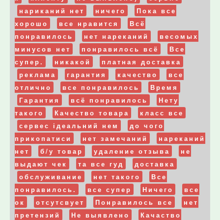
нариканий нет
ничего
Пока все
хорошо
все нравится
Всё
понравилось
нет нареканий
весомых
минусов нет
понравилось всё
Все
супер.
никакой
платная доставка
реклама
гарантия
качество
все
отлично
все понравилось
Время
Гарантия
всё понравилось
Нету
такого
Качество товара
класс все
сервес ідеальний нем
до чого
прикопатиси
нет замечаний
нареканий
нет
б/у товар
удаление отзыва
не
выдают чек
та все гуд
доставка
обслуживание
нет такого
Все
понравилось.
все супер
Ничего
все
ок
отсутсвует
Понравилось все
нет
претензий
Не выявлено
Качаство