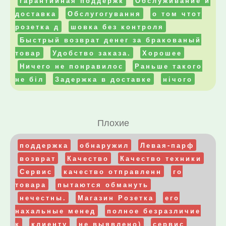
гарантийная поддержк
Обслуживание и
доставка
Обслугогування
о том чтот
розетка д
шовка без контроля
Быстрый возврат денег за бракованый
товар
Удобство заказа.
Хорошее
Ничего не понравилос
Раньше такого
не біл
Задержка в доставке
нічого
Плохие
поддержка
обнаружил
Левая-парф
возврат
Качество
Качество техники
Сервис
качество отправленн
го
товара
пытаются обмануть
нечестны.
Магазин Розетка
его
нахальные менед
полное безразличие
к
клиенту
не выявлено)
сервис