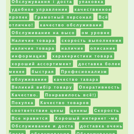
Обслужування і доста
упаковка
удобное управление
качественное
пропек
Грамотный персонал
Всё
отлично!
качество обслуживани
Обслуживание на высо
ом уровне
Наличие товара
скорость выполнения
наличие товара
наличие
описание
информация
харакеристики товара
хороший ассортимент
доставка более
менее
быстрая
Професионализм
облуживание
качество тавара
Великий вибір товару
Оперативность
Качество.
Понравилось всё!)
Покупка
Качество товаров
соответствие цены
ценны
Скорость
Все нравится
Хорошый интернет -ма
Обслуживание и доста
доставка очень
бистр
обслуживания
Обслужування