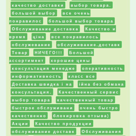
качество доставки
выбор товара.
большой выбор
все очень
понравилос
большой выбор товара
Обслуживание доставка
Качество и
время
ціна
все понравилось
обслужевание
обслуживание.доставк
Товар
НИЧЕГО!!!
Большой
ассортимент
хорошие цены
консультация менедже
оперативность
информативность
класс все
Доставка швидка і на
ійна без обмана
консультация.
Качественный сервис
выбор товара
качественный товар
быстрое обслуживани
очень быстро
качественно
блокировка отзыва)
Акции
Качество продукции
обслуживание доставк
Обслуживания