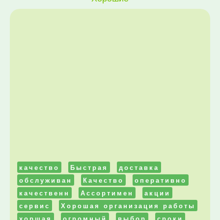
качество
Быстрая
доставка
обслуживан
Качество
оперативно
качественн
Ассортимен
акции
сервис
Хорошая организация работы
хоршая
огромный
выбор
сроки