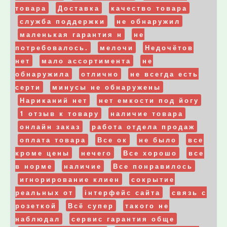
товара
Доставка
качество товара
служба поддержки
не обнаружил
маленькая гарантия н
не
потребовалось.
мелочи
Недочётов
нет
мало ассортимента
не
обнаружила
отлично
не всегда есть
серти
минусы не обнаружены
Нариканий нет
нет емкости под йогу
1 отзыв к товару
наличие товара
онлайн заказ
работа отдела продаж
оплата товара
Все ок
не было
все
кроме цены
нечего
Все хорошо
все
в норме
наличие
Все понравилось
игнорирование клиен
сокрытие
реальных от
інтерфейс сайта
связь с
розеткой
Всё супер
такого не
наблюдал
сервис гарантия обще