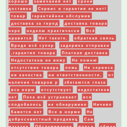
хорошо
замечаний нет
сроки
доставка
Сервис и гарантия ее нет!
товар
гарантийное обслужив
доставка за город
доставка товара
чере
неделю практически
Всё
нравится
Нет такого.
обратная связь
Вроде всё супер
задержка отправки
.гарантия товара
Платная доставка
Недостатков не вижу
Не помню
отсутствие товара
ложь
Ни сервиса
ни качества
ни ответственности.
от
наличия товаров р
збегаются глаза
все норм
отсутствует
недостатков
нет
Пока всё устраивает
все
сподобалось
не обнаружино
Ничево
Кажется нет
Все в норме
Не
добросовестный продавец
Сам
магазин
Обслуживание
ворье
обман