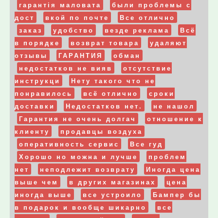
гарантія маловата
были проблемы с
дост
вкой по почте
Все отлично
заказ
удобство
везде реклама
Всё
в порядке
возврат товара
удаляют
отзывы
ГАРАНТИЯ
обман
недостатков не вияв
отсутствие
инструкци
Нету такого что не
понравилось
всё отлично
сроки
доставки
Недостатков нет.
не нашол
Гарантия не очень долгач
отношение к
клиенту
продавцы воздуха
оперативность сервис
Все гуд
Хорошо но можна и лучше
проблем
нет
неподлежит возврату
Иногда цена
выше чем
в других магазинах
цена
иногда выше
все устроило
Бампер бы
в подарок и вообще шикарно
все