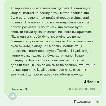
Товар куплений в розетці має дефект. Ця недолуга
модель взагалі не блендер.так, мотор працює, що
було встановлено при прийомі товару в відділенні
розетки. Але виявити що він не подрібнює овочі, а
просто розмазує їх по стінках, що можно було
виявити тільки дома намагаючись його використати.
Після однієї спроби було зрозуміло що це не
блендер, а просто чаша з мотором. Після чого товар
було вимито, складено і в повній комплектації
належним чином повернуто . Терміни 14 днів згідно
чинного законодавства було дотримано. Товар
повернуто. Але кошти не повертають протягом
дев'яти місяців , зсилаючись то на воєнний стан то ще
на інші причини. Ці дії розетки розглядаються як
злочинні. І це просто аферизм, обман покупця.
Чернігів
2023-07-20 09:01:01
Наталія
Поделиться: