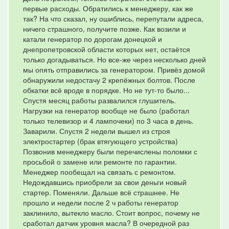
первые расходы. Обратились к менеджеру, как же
так? На что сказал, ну ошиблись, перепутали адреса,
ничего страшного, получите позже. Как возили и
катали генератор по дорогам донецкой и
днепропетровской области которых нет, остаётся
только догадываться. Но все-же через несколько дней
мы опять отправились за генератором. Привёз домой
обнаружили недостачу 2 крепёжных болтов. После
обкатки всё вроде в порядке. Но не тут-то было...
Спустя месяц работы развалился глушитель.
Нагрузки на генератор вообще не было (работал
только телевизор и 4 лампочеки) по 3 часа в день.
Заварили. Спустя 2 недели вышел из строя
электростартер (брак втягующего устройства)
Позвонив менеджеру были перечислены поломки с
просьбой о замене или ремонте по гарантии.
Менеджер пообещал на связать с ремонтом.
Недождавшись приобрели за свои деньги новый
стартер. Поменяли. Дальше всё страшнее. Не
прошло и недели после 2 ч работы генератор
заклинило, вытекло масло. Стоит вопрос, почему не
сработал датчик уровня масла? В очередной раз