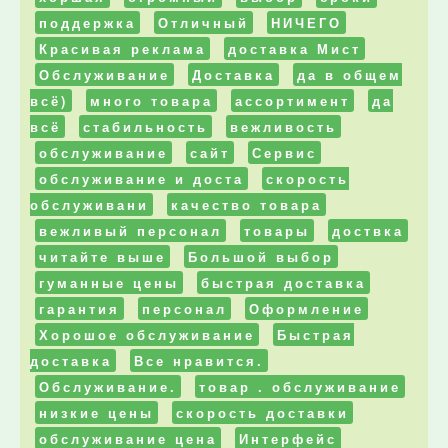
поддержка
Отличный
НИЧЕГО
Красивая реклама
доставка Мист
Обслуживание
Доставка
да в общем
всё)
много товара
ассортимент
да
всё
стабильность
вежливость
обслуживание
сайт
Сервис
обслуживание и доста
скорость
обслуживани
качество товара
вежливый персонал
товары
доствка
читайте выше
Большой выбор
гуманные цены
быстрая доставка
гарантия
персонал
Оформление
Хорошое обслуживание
Быстрая
доставка
Все нравится.
Обслуживание.
товар . обслуживание
низкие цены
скорость доставки
обслуживание цена
Интерфейс