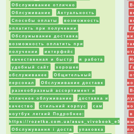
Обслуживание отлично
В
Облсуживание
Актуальность
в
Способы оплаты
возможность
в
оплатить при получении
Г
Обслужывание доставка
ви
возможность оплатить при
та
получении
интерфейс
от
качественная и быстр
я работа
Н
удобный сайт
хорошее
Г
обслуживанее
Общительный
о
персонал
Обслуживание доставк
во
разнообразный ассортимент и
В
отличное облуживание
доставка и
лу
качество
стильний корпус
сам
во
ноутбук легкий Подробнее:
в
https://rozetka.com.ua/asus_vivobook_e502na
в
Обслужування і доста
упаковка
по