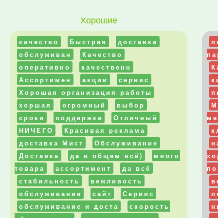
Хорошие
качество
Быстрая
доставка
п
обслуживан
Качество
па
оперативно
качественн
К
Ассортимен
акции
сервис
к
Хорошая организация работы
п
хоршая
огромный
выбор
М
сроки
поддержка
Отличный
ме
НИЧЕГО
Красивая реклама
к
доставка Мист
Обслуживание
н
Доставка
да в общем всё)
много
хо
товара
ассортимент
да всё
по
стабильность
вежливость
в
обслуживание
сайт
Сервис
п
обслуживание и доста
скорость
н