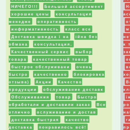
НИЧЕГО!!!
Большой ассортимент
Н
хорошие цены
консультация
ас
менедже
оперативность
о
информативность
класс все
м
Доставка швидка і на
ійна без
не
обмана
консультация.
к 
Качественный сервис
выбор
за
товара
качественный товар
о
быстрое обслуживани
очень
в
быстро
качественно
блокировка
хо
отзыва)
Акции
Качество
В
продукции
обслуживание доставк
кл
Обслуживания
товар
Быстро
і
обработали и доставили заказ
Все
ро
отлично
ослуживание и достав
на
доставка быстрая
качество
г
доставка
понравилось всё!
пр