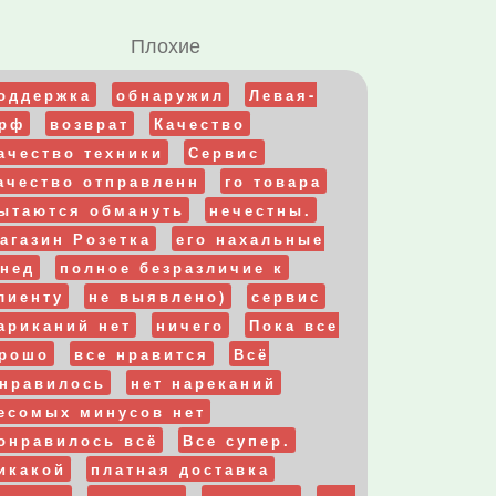
Плохие
оддержка
обнаружил
Левая-
рф
возврат
Качество
ачество техники
Сервис
ачество отправленн
го товара
ытаются обмануть
нечестны.
агазин Розетка
его нахальные
нед
полное безразличие к
лиенту
не выявлено)
сервис
ариканий нет
ничего
Пока все
рошо
все нравится
Всё
нравилось
нет нареканий
есомых минусов нет
онравилось всё
Все супер.
икакой
платная доставка