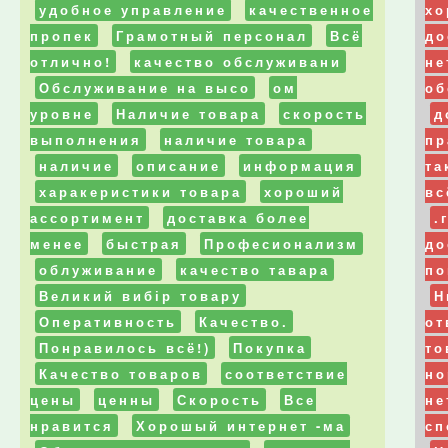
удобное управление
качественное
хо
пропек
Грамотный персонал
Всё
до
отлично!
качество обслуживани
не
Обслуживание на высо
ом
об
уровне
Наличие товара
скорость
д
выполнения
наличие товара
пр
наличие
описание
информация
та
харакеристики товара
хороший
вс
ассортимент
доставка более
.
менее
быстрая
Професионализм
до
облуживание
качество тавара
п
Великий вибір товару
Н
Оперативность
Качество.
от
Понравилось всё!)
Покупка
то
Качество товаров
соответствие
но
цены
ценны
Скорость
Все
не
нравится
Хорошый интернет -ма
сп