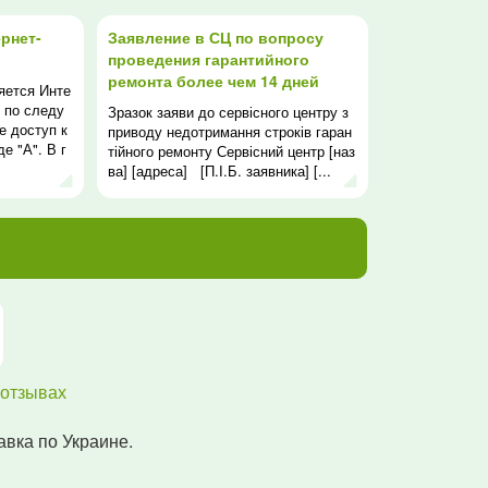
рнет-
Заявление в СЦ по вопросу
проведения гарантийного
ремонта более чем 14 дней
яется Инте
 по следу
Зразок заяви до сервісного центру з
е доступ к
приводу недотримання строків гаран
е "А". В г
тійного ремонту Сервісний центр [наз
.
ва] [адреса] [П.І.Б. заявника] [...
отзывах
авка по Украине.