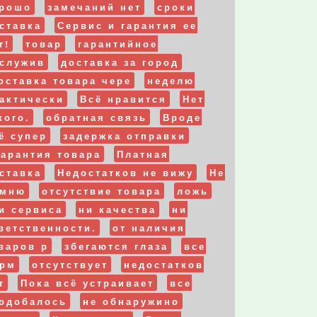
рошо
замечаний нет
сроки
ставка
Сервис и гарантия ее
т!
товар
гарантийное
служив
доставка за город
оставка товара чере
неделю
актически
Всё нравится
Нет
кого.
обратная связь
Вроде
ё супер
задержка отправки
гарантия товара
Платная
ставка
Недостатков не вижу
Не
омню
отсутствие товара
ложь
и сервиса
ни качества
ни
ветственности.
от наличия
варов р
збегаются глаза
все
рм
отсутствует
недостатков
т
Пока всё устраивает
все
одобалось
не обнаружино