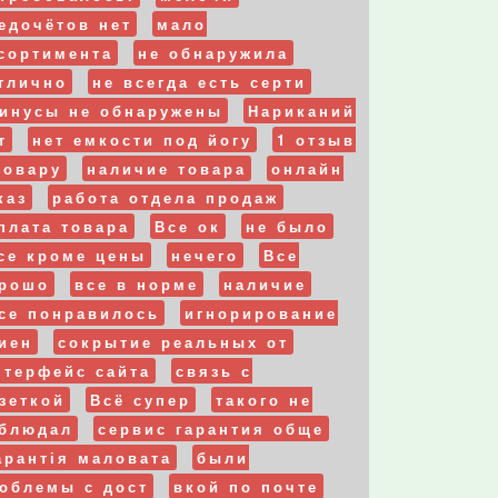
едочётов нет
мало
сортимента
не обнаружила
тлично
не всегда есть серти
инусы не обнаружены
Нариканий
т
нет емкости под йогу
1 отзыв
товару
наличие товара
онлайн
каз
работа отдела продаж
плата товара
Все ок
не было
се кроме цены
нечего
Все
рошо
все в норме
наличие
се понравилось
игнорирование
иен
сокрытие реальных от
нтерфейс сайта
связь с
зеткой
Всё супер
такого не
блюдал
сервис гарантия обще
арантія маловата
были
облемы с дост
вкой по почте