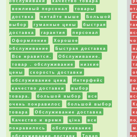
обслуживани
качество товара
р
вежливый персонал
товары
от
доствка
читайте выше
Большой
Г
выбор
гуманные цены
быстрая
та
доставка
гарантия
персонал
вс
Оформление
Хорошое
чо
обслуживание
Быстрая доставка
н
Все нравится.
Обслуживание.
у
товар . обслуживание
низкие
т
цены
скорость доставки
о
обслуживание цена
Интерфейс
по
качество доставки
выбор
в
товара.
большой выбор
все
вс
очень понравилос
большой выбор
К
товара
Обслуживание доставка
к
Качество и время
ціна
все
по
понравилось
обслужевание
м
обслуживание.доставк
Товар
по