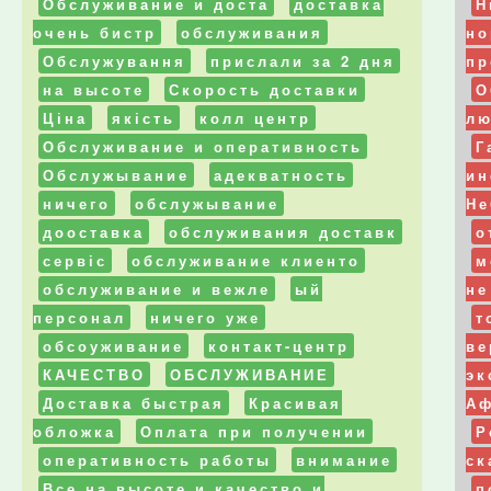
Обслуживание и доста
доставка
Н
очень бистр
обслуживания
но
Обслужування
прислали за 2 дня
пр
на высоте
Скорость доставки
О
Ціна
якість
колл центр
лю
Обслуживание и оперативность
Г
Обслужывание
адекватность
ин
ничего
обслужывание
Не
дооставка
обслуживания доставк
о
сервіс
обслуживание клиенто
м
обслуживание и вежле
ый
не
персонал
ничего уже
т
обсоуживание
контакт-центр
ве
КАЧЕСТВО
ОБСЛУЖИВАНИЕ
эк
Доставка быстрая
Красивая
Аф
обложка
Оплата при получении
Р
оперативность работы
внимание
ск
Все на высоте и качество и
п