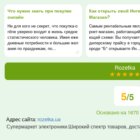
Что нужно знать при покупке
Как открыть свой Инте
онлайн
Магазин?
Ни для кого не секрет, что покупка-o
Cамым рентабельным явл
nline уверено входит в жизнь средне
рнет-магазин, работающий
статистического человека. Имея еже
ющей схеме: Вы получает
дневные потребности и большие жел
дилерскому прайсу в город
ания по праздникам, по...
ороде "Б" открываете Ин..
Rozetka
(*)
(*)
(*)
(*)
(*)
5
/5
Основано на
1670
Адрес сайта:
rozetka.ua
Супермаркет электроники.Широкий спектр товаров, дост