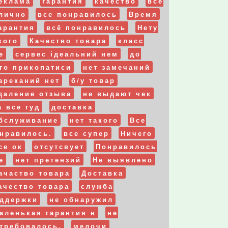
еклама
гарантия
качество
все
лично
все понравилось
Время
арантия
всё понравилось
Нету
кого
Качество товара
класс
е
сервес ідеальний нем
до
го прикопатиси
нет замечаний
ареканий нет
б/у товар
даление отзыва
не выдают чек
а все гуд
доставка
бслуживание
нет такого
Все
нравилось.
все супер
Ничего
се ок
отсутсвует
Понравилось
е
нет претензий
Не выявлено
ачаство товара
Доставка
ачество товара
служба
ддержки
не обнаружил
аленькая гарантия н
не
требовалось.
мелочи