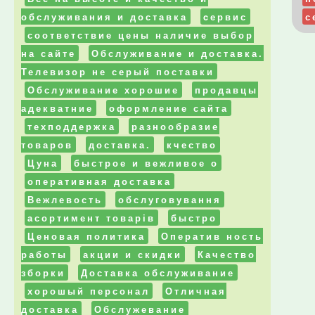
обслуживания и доставка
cервис
с
соответствие цены наличие выбор
на сайте
Обслуживание и доставка.
Телевизор не серый поставки
Обслуживание хорошие
продавцы
адекватние
оформление сайта
техподдержка
разнообразие
товаров
доставка.
кчество
Цуна
быстрое и вежливое о
оперативная доставка
Вежлевость
обслуговування
асортимент товарів
быстро
Ценовая политика
Оператив ность
работы
акции и скидки
Качество
зборки
Доставка обслуживание
хорошый персонал
Отличная
доставка
Обслужевание