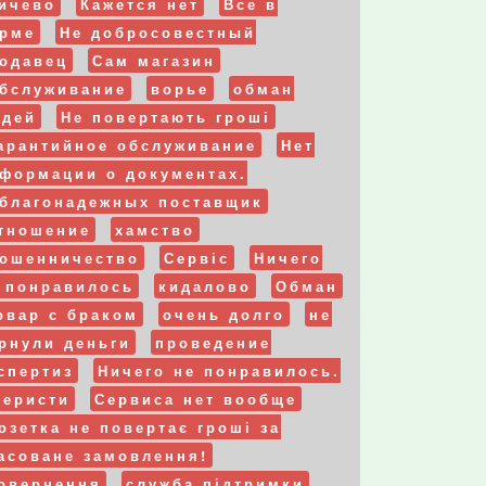
ичево
Кажется нет
Все в
рме
Не добросовестный
одавец
Сам магазин
бслуживание
ворье
обман
дей
Не повертають гроші
арантийное обслуживание
Нет
формации о документах.
благонадежных поставщик
тношение
хамство
ошенничество
Сервіс
Ничего
 понравилось
кидалово
Обман
овар с браком
очень долго
не
рнули деньги
проведение
спертиз
Ничего не понравилось.
еристи
Сервиса нет вообще
озетка не повертає гроші за
асоване замовлення!
овернення
служба підтримки