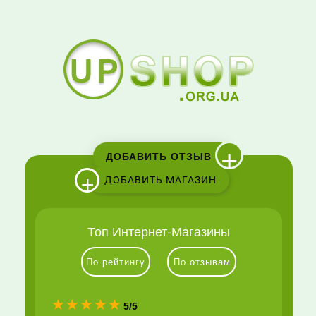
+
ДОБАВИТЬ ОТЗЫВ
+
ДОБАВИТЬ МАГАЗИН
Топ Интернет-Магазины
По рейтингу
По отзывам
(*)
(*)
(*)
(*)
(*)
5/5