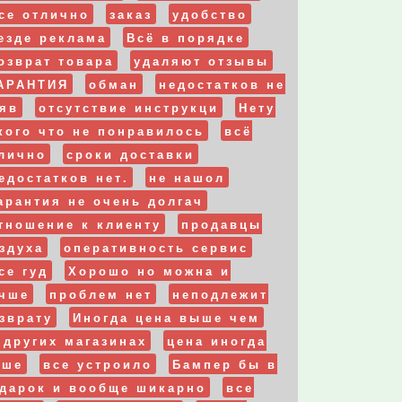
се отлично
заказ
удобство
езде реклама
Всё в порядке
озврат товара
удаляют отзывы
АРАНТИЯ
обман
недостатков не
яв
отсутствие инструкци
Нету
кого что не понравилось
всё
лично
сроки доставки
едостатков нет.
не нашол
арантия не очень долгач
тношение к клиенту
продавцы
здуха
оперативность сервис
се гуд
Хорошо но можна и
чше
проблем нет
неподлежит
зврату
Иногда цена выше чем
 других магазинах
цена иногда
_dm013t/p14915861/
ыше
все устроило
Бампер бы в
дарок и вообще шикарно
все