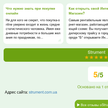
Что нужно знать при покупке
Как открыть свой Инте
онлайн
Магазин?
Ни для кого не секрет, что покупка-o
Cамым рентабельным явл
nline уверено входит в жизнь средне
рнет-магазин, работающий
статистического человека. Имея еже
ющей схеме: Вы получает
дневные потребности и большие жел
дилерскому прайсу в город
ания по праздникам, по...
ороде "Б" открываете Ин..
Strument
(*)
(*)
(*)
(*)
(*)
5
/5
Основано на
1
о
Адрес сайта:
strument.com.ua
Все отзывы оStr