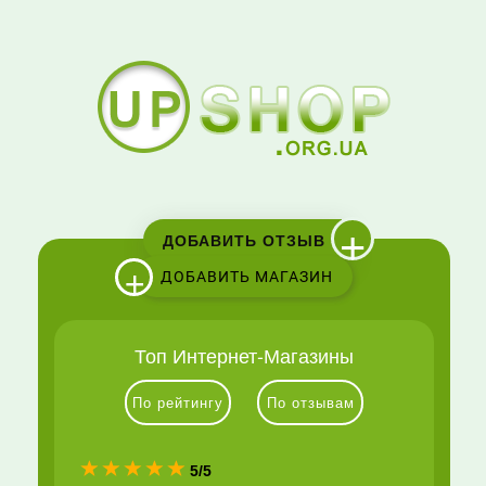
+
ДОБАВИТЬ ОТЗЫВ
+
ДОБАВИТЬ МАГАЗИН
Топ Интернет-Магазины
По рейтингу
По отзывам
(*)
(*)
(*)
(*)
(*)
5/5