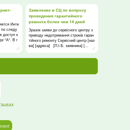
рнет-
Заявление в СЦ по вопросу
проведения гарантийного
ремонта более чем 14 дней
яется Инте
 по следу
Зразок заяви до сервісного центру з
е доступ к
приводу недотримання строків гаран
е "А". В г
тійного ремонту Сервісний центр [наз
.
ва] [адреса] [П.І.Б. заявника] [...
тзывах
ument