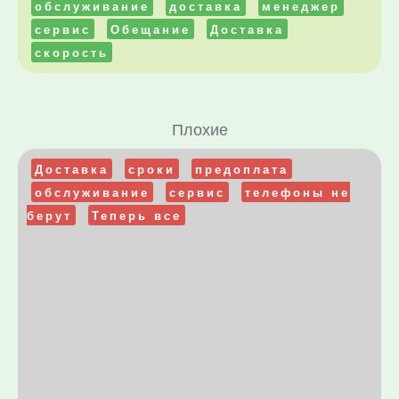
обслуживание
доставка
менеджер
сервис
Обещание
Доставка
скорость
Плохие
Доставка
сроки
предоплата
обслуживание
сервис
телефоны не
берут
Теперь все