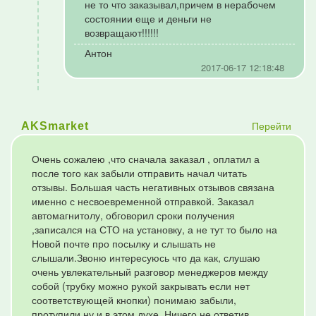
не то что заказывал,причем в нерабочем
состоянии еще и деньги не
возвращают!!!!!!
Антон
2017-06-17 12:18:48
Перейти
AKSmarket
Очень сожалею ,что сначала заказал , оплатил а
после того как забыли отправить начал читать
отзывы. Большая часть негативных отзывов связана
именно с несвоевременной отправкой. Заказал
автомагнитолу, обговорил сроки получения
,записался на СТО на установку, а не тут то было на
Новой почте про посылку и слышать не
слышали.Звоню интересуюсь что да как, слушаю
очень увлекательный разговор менеджеров между
собой (трубку можно рукой закрывать если нет
соответствующей кнопки) понимаю забыли,
протупили ну и в этом духе. Ничего не ответив,