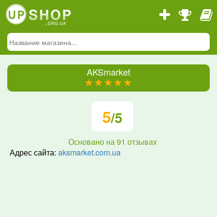
AKSmarket
(*)
(*)
(*)
(*)
(*)
5
/5
Основано на
91
отзывах
Адрес сайта:
aksmarket.com.ua