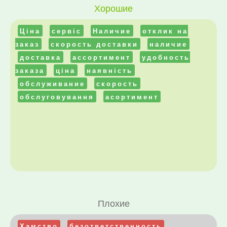
Хорошие
Ціна
сервіс
Наличие
отклик на
заказ
скорость доставки
наличие
доставка
ассортимент
удобность
заказа
ціна
наявність
обслуживание
скорость
обслуговування
асортимент
Плохие
Хамство
безответственность