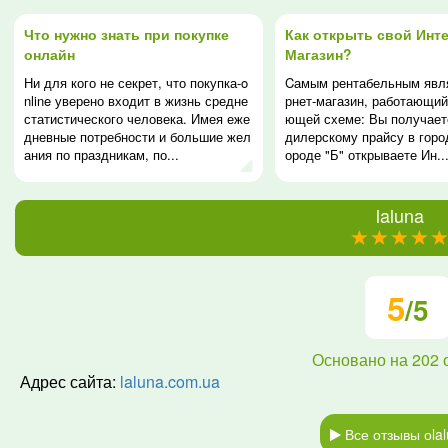
Что нужно знать при покупке
Как открыть свой Инте
онлайн
Магазин?
Ни для кого не секрет, что покупка-o
Cамым рентабельным явл
nline уверено входит в жизнь средне
рнет-магазин, работающий
статистического человека. Имея еже
ющей схеме: Вы получает
дневные потребности и большие жел
дилерскому прайсу в город
ания по праздникам, по...
ороде "Б" открываете Ин..
laluna
(*)
(*)
(*)
(*)
(*)
5
/5
Основано на
202
Адрес сайта:
laluna.com.ua
Все отзывы оla