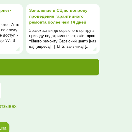
рнет-
Заявление в СЦ по вопросу
проведения гарантийного
ремонта более чем 14 дней
яется Инте
 по следу
Зразок заяви до сервісного центру з
е доступ к
приводу недотримання строків гаран
е "А". В г
тійного ремонту Сервісний центр [наз
.
ва] [адреса] [П.І.Б. заявника] [...
отзывах
luna