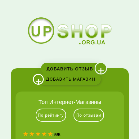
+
ДОБАВИТЬ ОТЗЫВ
+
ДОБАВИТЬ МАГАЗИН
Топ Интернет-Магазины
По рейтингу
По отзывам
(*)
(*)
(*)
(*)
(*)
5/5